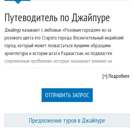
Путеводитель по городу
ВИП СЕРВИС
Путеводитель по Джайпуре
Подробнее Об Индии
Отправить Запрос
Джайпур называют с любовью «Розовым городом» из-за
розового цвета его Старого города. Восхитительный индийский
город, который может похвастаться лучшими образцами
архитектуры и истории штата Раджастхан, но подвластен
современным проблемам, которые оказывают влияние на
сегодняшнюю Индию. Красочные, хаотичные улицы города
[+] Подробнее
пульсируют в опьяняющем ритме – соединении старого и нового.
Начните свой тур по Джайпуру в самом сердце города, изящный
ОТПРАВИТЬ ЗАПРОС
Городской Дворец по-прежнему место проживания бывшей
королевской семьи; Джантар Мантар, королевская обсерватория,
отвечает за область небесного; и окна Хава Махал выходят на
восточный базар. И вдали от глаз, среди засушливых холмов,
Предложения туров в Джайпуре
окружающих город, расположен сказочный величественный