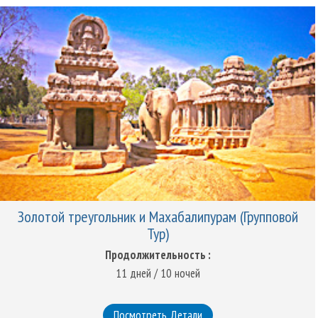
придают дополнительный шарм «Розовому городу». Этот
красивый город навсегда поселится в вашем сердце и будет
вызывать желание вернуться в него снова.
Суровые форты, возвышающиеся на окраине, являются наследием
военного прошлого Джайпура. Великолепны панорамные виды
огромного города и его окрестностей, открывающиеся из этих
фортов, как и история, которая скрыта в них. Изучить
путеводитель по популярным достопримечательностям Джайпура
- это хороший способ понять историю, культуру и традиции
города.
Золотой треугольник и Махабалипурам (Групповой
Тур)
Продолжительность :
11 дней / 10 ночей
Посмотреть Детали