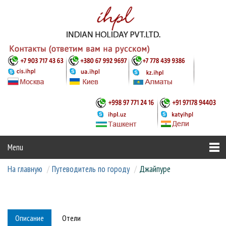
Menu
На главную
Путеводитель по городу
Джайпуре
Страны
Туры
Отели
Аюрведа и йога
СПЕЦПРЕДЛОЖЕНИЯ
Описание
Отели