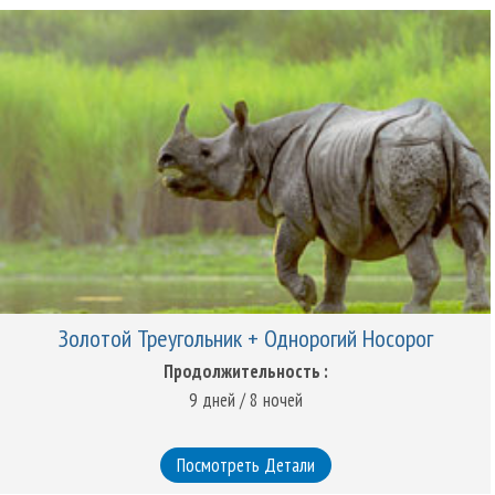
Янтарный форт, «изюминка» и главная достопримечательность
Джайпура.
Тур в город Джайпур, который окружен надёжными холмами и
когда-то осаждаемыми стенами, предлагает осмотр уникального
королевского наследия и запоминающихся, хорошо сохранившихся
архитектурных сооружений. Помимо того, что Джайпур является
столицей штата Раджастхан, он часть знаменитого индийского
туристического маршрута «Золотой треугольник». Это делает его
одним из самых популярных и значимых городов штата.
Наш путеводитель по Джайпуру познакомит вас с красочной
культурой этой оживлённой столицы Раджастхана, которая
Золотой Треугольник + Однорогий Носорог
излучает величие и красоту и поэтому является прекрасным
местом проведения выходных. Розовые окрашенные стены,
Продолжительность :
возвышающиеся по всему городу, - это захватывающее зрелище, а
9 дней / 8 ночей
великолепные дворцы придают ноту величественности
современному городу. Широкие открытые дороги, украшенные
Посмотреть Детали
живописными статуями и усаженные деревьями проспекты,