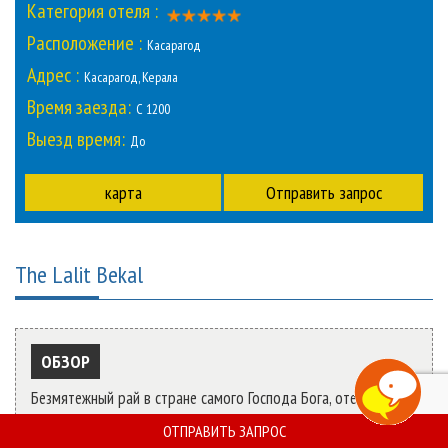
Категория отеля :
Путеводитель по городу
ВИП СЕРВИС
Расположение :
Касарагод
Подробнее Об Индии
Отправить Запрос
Адрес :
Касарагод, Керала
Время заезда:
С 1200
Выезд время:
До
карта
Отправить запрос
The Lalit Bekal
OБЗОР
Безмятежный рай в стране самого Господа Бога, отель
TheLalit-Бекал является окончательной остановкой для
ОТПРАВИТЬ ЗАПРОС