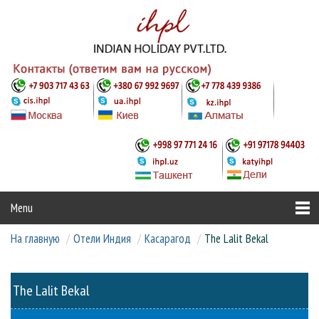
Menu
На главную
Отели Индия
Касарагод
The Lalit Bekal
Страны
Туры
Отели
The Lalit Bekal
Аюрведа и йога
СПЕЦПРЕДЛОЖЕНИЯ